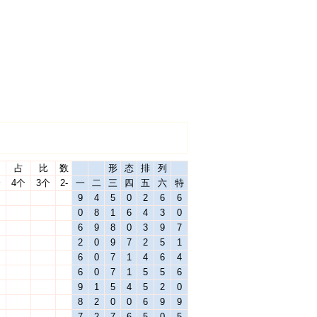
占
比
数
形
态
排
列
个
4个
3个
2-
一
二
三
四
五
六
特
9
4
5
0
2
6
6
0
8
1
6
4
3
0
6
9
8
0
3
9
7
2
0
9
7
2
5
1
6
0
7
1
4
6
4
6
0
7
1
5
5
6
9
1
5
4
5
2
0
8
2
0
0
6
9
9
7
2
7
6
5
0
5