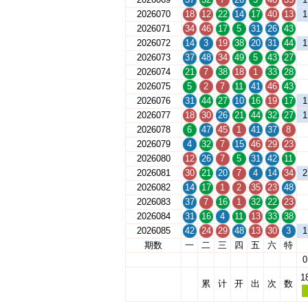
2026070
18
12
22
14
17
40
13
1
2026071
34
46
17
5
31
26
43
2026072
14
3
19
38
20
31
44
1
2026073
37
48
34
49
5
43
27
2026074
21
7
38
18
1
33
28
2026075
5
2
7
11
41
46
43
2026076
31
44
27
10
16
19
17
1
2026077
18
30
26
21
44
32
27
1
2026078
6
47
45
1
41
37
8
2026079
4
32
7
15
46
29
23
2026080
12
26
7
5
31
42
11
2026081
30
21
20
7
4
14
34
2
2026082
14
17
1
2
35
23
48
2026083
37
7
16
1
32
22
23
2026084
31
16
4
11
13
33
38
2026085
42
24
29
48
13
30
3
1
期数
一
二
三
四
五
六
特
0
1
累
计
开
出
次
数