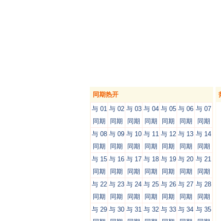
同期热开
与 01
与 02
与 03
与 04
与 05
与 06
与 07
同期
同期
同期
同期
同期
同期
同期
与 08
与 09
与 10
与 11
与 12
与 13
与 14
同期
同期
同期
同期
同期
同期
同期
与 15
与 16
与 17
与 18
与 19
与 20
与 21
同期
同期
同期
同期
同期
同期
同期
与 22
与 23
与 24
与 25
与 26
与 27
与 28
同期
同期
同期
同期
同期
同期
同期
与 29
与 30
与 31
与 32
与 33
与 34
与 35