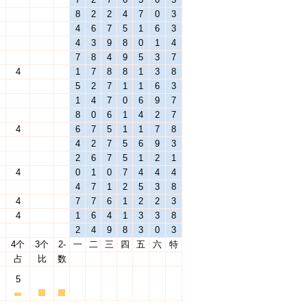
8
2
2
4
7
0
3
4
6
7
5
1
6
3
4
3
9
8
0
1
4
7
8
4
9
5
3
7
4
1
7
8
8
1
3
8
5
2
7
1
1
6
3
1
4
7
0
6
9
7
8
0
6
1
4
2
7
4
6
7
5
1
1
7
8
4
2
7
5
6
9
3
2
6
7
5
1
2
1
4
0
1
0
7
4
4
4
4
7
1
2
5
3
8
4
7
7
6
1
2
2
3
4
1
6
4
1
3
3
8
2
4
9
8
3
0
3
个
4个
3个
2-
一
二
三
四
五
六
特
占
比
数
5