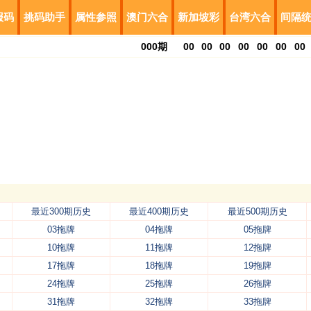
报码
挑码助手
属性参照
澳门六合
新加坡彩
台湾六合
间隔
000
期
00
00
00
00
00
00
00
最近300期历史
最近400期历史
最近500期历史
03拖牌
04拖牌
05拖牌
10拖牌
11拖牌
12拖牌
17拖牌
18拖牌
19拖牌
24拖牌
25拖牌
26拖牌
31拖牌
32拖牌
33拖牌