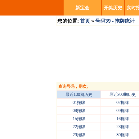
新宝会
开奖历史
实时
您的位置:
首页
»
号码39 - 拖牌统计
查询号码，期次;
最近100期历史
最近200期历史
01拖牌
02拖牌
08拖牌
09拖牌
15拖牌
16拖牌
22拖牌
23拖牌
29拖牌
30拖牌