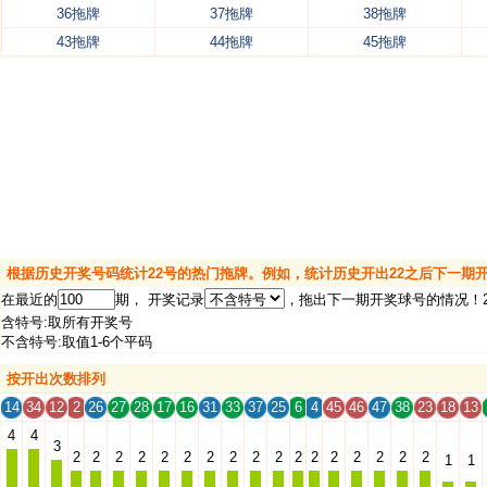
36拖牌
37拖牌
38拖牌
43拖牌
44拖牌
45拖牌
根据历史开奖号码统计22号的热门拖牌。例如，统计历史开出22之后下一期
在最近的
期， 开奖记录
，拖出下一期开奖球号的情况！2
含特号:取所有开奖号
不含特号:取值1-6个平码
按开出次数排列
14
34
12
2
26
27
28
17
16
31
33
37
25
6
4
45
46
47
38
23
18
13
4
4
3
2
2
2
2
2
2
2
2
2
2
2
2
2
2
2
2
2
1
1