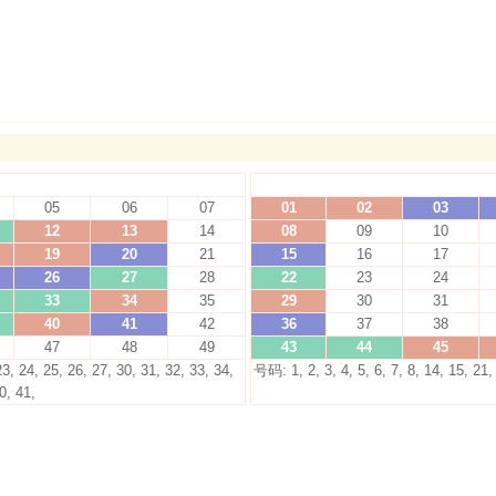
05
06
07
01
02
03
12
13
14
08
09
10
19
20
21
15
16
17
26
27
28
22
23
24
33
34
35
29
30
31
40
41
42
36
37
38
47
48
49
43
44
45
3, 24, 25, 26, 27, 30, 31, 32, 33, 34,
号码: 1, 2, 3, 4, 5, 6, 7, 8, 14, 15, 21,
0, 41,