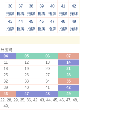
36
37
38
39
40
41
42
拖牌
拖牌
拖牌
拖牌
拖牌
拖牌
拖牌
43
44
45
46
47
48
49
拖牌
拖牌
拖牌
拖牌
拖牌
拖牌
拖牌
外围码
04
05
06
07
11
12
13
14
18
19
20
21
25
26
27
28
32
33
34
35
39
40
41
42
46
47
48
49
 22, 28, 29, 35, 36, 42, 43, 44, 45, 46, 47, 48,
49,