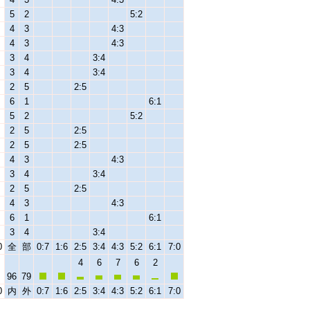
5
2
5:2
4
3
4:3
4
3
4:3
3
4
3:4
3
4
3:4
2
5
2:5
6
1
6:1
5
2
5:2
2
5
2:5
2
5
2:5
4
3
4:3
3
4
3:4
2
5
2:5
4
3
4:3
6
1
6:1
3
4
3:4
0
全
部
0:7
1:6
2:5
3:4
4:3
5:2
6:1
7:0
4
6
7
6
2
96
79
0
内
外
0:7
1:6
2:5
3:4
4:3
5:2
6:1
7:0