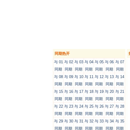
同期热开
与 01
与 02
与 03
与 04
与 05
与 06
与 07
同期
同期
同期
同期
同期
同期
同期
与 08
与 09
与 10
与 11
与 12
与 13
与 14
同期
同期
同期
同期
同期
同期
同期
与 15
与 16
与 17
与 18
与 19
与 20
与 21
同期
同期
同期
同期
同期
同期
同期
与 22
与 23
与 24
与 25
与 26
与 27
与 28
同期
同期
同期
同期
同期
同期
同期
与 29
与 30
与 31
与 32
与 33
与 34
与 35
同期
同期
同期
同期
同期
同期
同期