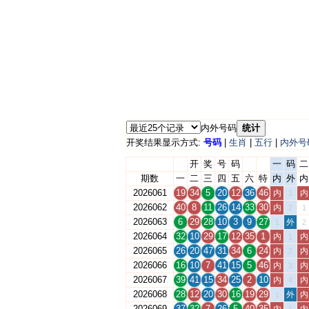
内外号码
统计
开奖结果显示方式:
号码
|
生肖
|
五行
|
内外号
开
奖
号
码
一
码
二
期数
一
二
三
四
五
六
特
内
外
内
2026061
19
34
5
20
12
36
46
内
内
1
2026062
40
8
11
26
14
33
30
内
2
1
2026063
6
29
28
10
3
9
27
外
1
2
2026064
32
10
29
17
12
35
1
内
内
1
2026065
26
20
47
31
34
6
24
内
内
2
2026066
16
10
7
41
15
5
46
内
内
3
2026067
39
41
15
34
25
2
10
内
内
4
2026068
28
12
20
30
16
19
29
外
内
1
2026069
37
32
7
26
5
40
35