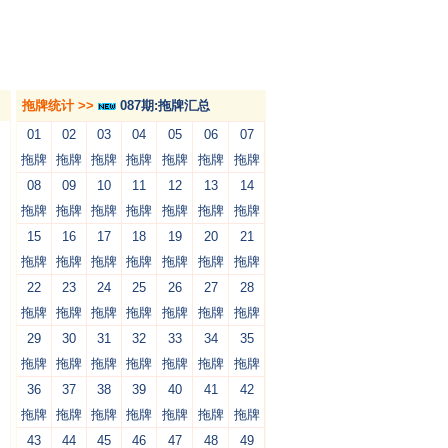
拖牌统计 >>
087期:拖牌汇总
01
02
03
04
05
06
07
拖牌
拖牌
拖牌
拖牌
拖牌
拖牌
拖牌
08
09
10
11
12
13
14
拖牌
拖牌
拖牌
拖牌
拖牌
拖牌
拖牌
15
16
17
18
19
20
21
拖牌
拖牌
拖牌
拖牌
拖牌
拖牌
拖牌
22
23
24
25
26
27
28
拖牌
拖牌
拖牌
拖牌
拖牌
拖牌
拖牌
29
30
31
32
33
34
35
拖牌
拖牌
拖牌
拖牌
拖牌
拖牌
拖牌
36
37
38
39
40
41
42
拖牌
拖牌
拖牌
拖牌
拖牌
拖牌
拖牌
43
44
45
46
47
48
49