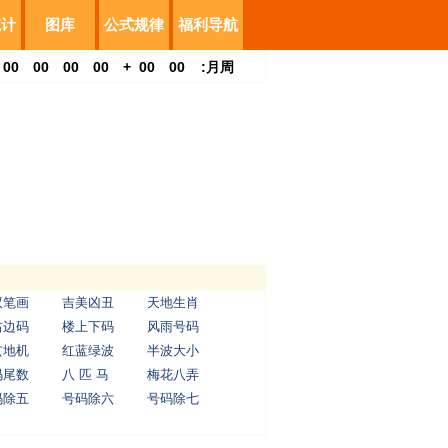
统计
图库
公式规律
福利导航
00
00
00
00
+
00
00
:
月
周
双笔画
吉美凶丑
天地生肖
右边码
楼上下码
风雨号码
玄地机
红蓝绿波
半波大小
码尾数
八 匹 马
梅花八弄
码除五
号码除六
号码除七