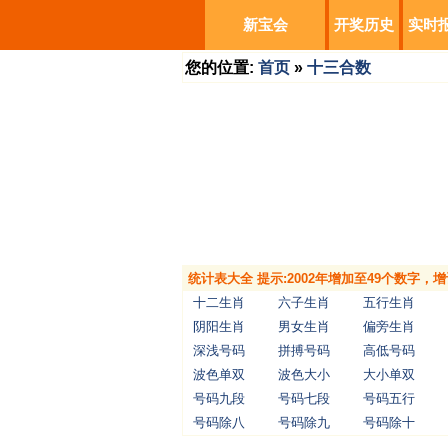
新宝会
开奖历史
实时
您的位置:
首页
»
十三合数
统计表大全 提示:2002年增加至49个数字
十二生肖
六子生肖
五行生肖
阴阳生肖
男女生肖
偏旁生肖
深浅号码
拼搏号码
高低号码
波色单双
波色大小
大小单双
号码九段
号码七段
号码五行
号码除八
号码除九
号码除十