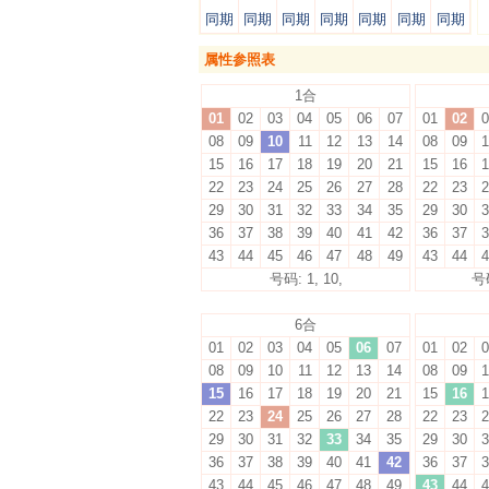
同期
同期
同期
同期
同期
同期
同期
属性参照表
1合
01
02
03
04
05
06
07
01
02
0
08
09
10
11
12
13
14
08
09
1
15
16
17
18
19
20
21
15
16
1
22
23
24
25
26
27
28
22
23
2
29
30
31
32
33
34
35
29
30
3
36
37
38
39
40
41
42
36
37
3
43
44
45
46
47
48
49
43
44
4
号码: 1, 10,
号码
6合
01
02
03
04
05
06
07
01
02
0
08
09
10
11
12
13
14
08
09
1
15
16
17
18
19
20
21
15
16
1
22
23
24
25
26
27
28
22
23
2
29
30
31
32
33
34
35
29
30
3
36
37
38
39
40
41
42
36
37
3
43
44
45
46
47
48
49
43
44
4