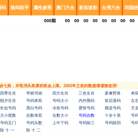
报码
挑码助手
属性参照
澳门六合
新加坡彩
台湾六合
间隔
000
期
00
00
00
00
00
00
00
00
，增设七奖，并取消头奖累积奖金上限。2002年之前的数据请谨慎使用!
四季生肖
琴棋书画
四方生肖
三色生肖
家禽野兽
单
朝夕生肖
号码单双
号码大小
内外围码
前后落码
左
长短号码
黑白号码
冷热号码
爱恨号码
顺逆号码
天
大小尾数
合数单双
合数大小
号码合数
十全十美
号
号码五门
号码头数
上中下码
号码除三
号码除四
号
除 十 一
除 十 二