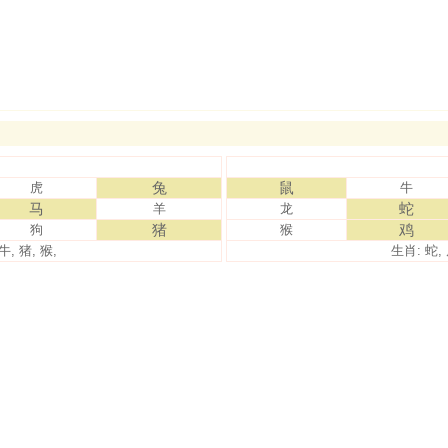
兔
鼠
虎
牛
马
蛇
羊
龙
猪
鸡
狗
猴
牛, 猪, 猴,
生肖: 蛇, 