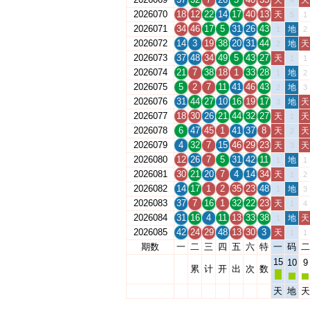
天
天
4
2026070
18
12
22
14
17
40
13
天
5
1
2026071
34
46
17
5
31
26
43
地
1
2
2026072
14
3
19
38
20
31
44
地
天
2
2026073
37
48
34
49
5
43
27
天
1
1
2026074
21
7
38
18
1
33
28
地
1
2
2026075
5
2
7
11
41
46
43
地
2
3
2026076
31
44
27
10
16
19
17
地
天
3
2026077
18
30
26
21
44
32
27
天
天
1
2026078
6
47
45
1
41
37
8
天
天
2
2026079
4
32
7
15
46
29
23
天
天
3
2026080
12
26
7
5
31
42
11
地
1
1
2026081
30
21
20
7
4
14
34
天
1
2
2026082
14
17
1
2
35
23
48
地
1
3
2026083
37
7
16
1
32
22
23
天
1
4
2026084
31
16
4
11
13
33
38
地
天
1
2026085
42
24
29
48
13
30
3
天
1
1
期数
一
二
三
四
五
六
特
一
码
二
15
10
9
累
计
开
出
次
数
天
地
天