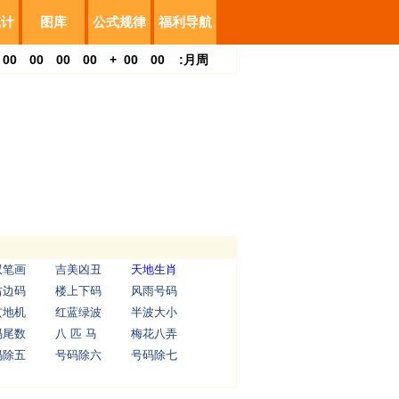
统计
图库
公式规律
福利导航
00
00
00
00
+
00
00
:
月
周
双笔画
吉美凶丑
天地生肖
右边码
楼上下码
风雨号码
玄地机
红蓝绿波
半波大小
码尾数
八 匹 马
梅花八弄
码除五
号码除六
号码除七