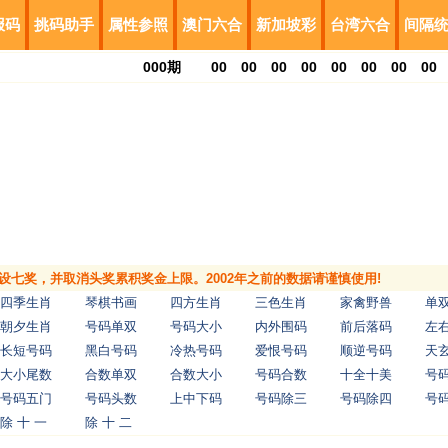
报码
挑码助手
属性参照
澳门六合
新加坡彩
台湾六合
间隔
000
期
00
00
00
00
00
00
00
00
，增设七奖，并取消头奖累积奖金上限。2002年之前的数据请谨慎使用!
四季生肖
琴棋书画
四方生肖
三色生肖
家禽野兽
单
朝夕生肖
号码单双
号码大小
内外围码
前后落码
左
长短号码
黑白号码
冷热号码
爱恨号码
顺逆号码
天
大小尾数
合数单双
合数大小
号码合数
十全十美
号
号码五门
号码头数
上中下码
号码除三
号码除四
号
除 十 一
除 十 二