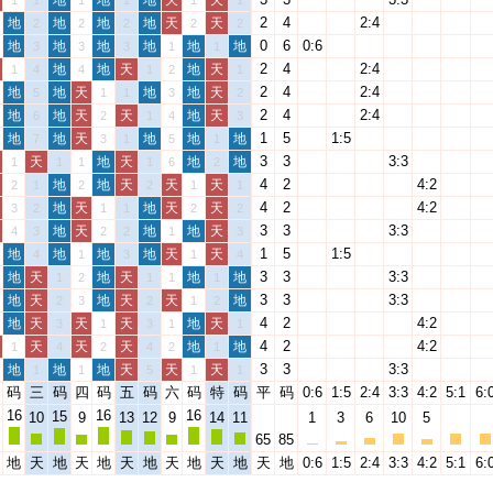
地
地
地
天
天
1
1
1
1
1
1
2
4
2:4
地
地
地
地
天
天
2
2
2
2
2
0
6
0:6
地
地
地
地
地
地
3
3
3
1
1
2
4
2:4
地
地
天
地
天
1
4
4
1
2
1
2
4
2:4
地
地
天
地
地
天
5
1
1
3
2
2
4
2:4
地
地
天
天
地
天
6
2
1
4
3
1
5
1:5
地
地
天
地
地
地
7
3
1
5
1
3
3
3:3
天
地
天
地
地
1
1
1
1
6
2
4
2
4:2
地
地
天
天
天
2
1
2
2
1
1
4
2
4:2
地
天
地
天
天
3
2
1
1
2
2
3
3
3:3
地
天
地
地
天
4
3
2
2
1
3
1
5
1:5
地
地
地
地
天
天
4
1
3
1
4
3
3
3:3
地
天
地
天
地
地
1
2
1
1
1
3
3
3:3
地
天
地
天
天
地
2
3
2
1
2
4
2
4:2
地
天
天
天
地
天
3
1
3
1
1
4
2
4:2
天
天
天
地
地
1
4
2
4
2
1
3
3
3:3
地
地
地
天
天
天
1
1
5
1
1
码
三
码
四
码
五
码
六
码
特
码
平
码
0:6
1:5
2:4
3:3
4:2
5:1
6:
16
16
16
15
10
9
13
12
9
14
11
1
3
6
10
5
65
85
地
天
地
天
地
天
地
天
地
天
地
天
地
0:6
1:5
2:4
3:3
4:2
5:1
6: