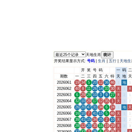
天地生肖
统计
开奖结果显示方式:
号码
|
生肖
|
五行
|
天地生
开
奖
号
码
一
码
二
期数
一
二
三
四
五
六
特
天
地
天
2026061
19
34
5
20
12
36
46
地
1
1
2026062
40
8
11
26
14
33
30
天
天
1
2026063
6
29
28
10
3
9
27
天
2
1
2026064
32
10
29
17
12
35
1
天
3
2
2026065
26
20
47
31
34
6
24
地
天
1
2026066
16
10
7
41
15
5
46
天
1
1
2026067
39
41
15
34
25
2
10
天
2
2
2026068
28
12
20
30
16
19
29
天
3
3
2026069
37
32
7
26
5
40
35