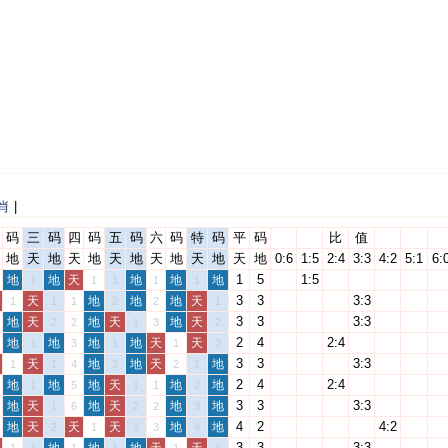
肖
|
码
三
码
四
码
五
码
六
码
特
码
平
码
比
值
地
天
地
天
地
天
地
天
地
天
地
天
地
0:6
1:5
2:4
3:3
4:2
5:1
6:
1
5
1:5
地
地
天
地
地
地
1
1
1
1
1
3
3
3:3
天
地
地
地
天
1
1
1
2
2
1
3
3
3:3
地
天
地
天
地
天
2
2
1
3
2
2
4
2:4
地
地
地
地
天
天
1
3
1
1
3
3
3
3:3
天
地
地
天
地
1
1
4
2
2
1
2
4
2:4
地
地
地
天
地
地
1
5
1
1
2
3
3
3:3
地
天
地
天
地
地
1
6
2
2
3
4
2
4:2
地
天
天
天
地
地
2
1
3
3
4
3
3
3:3