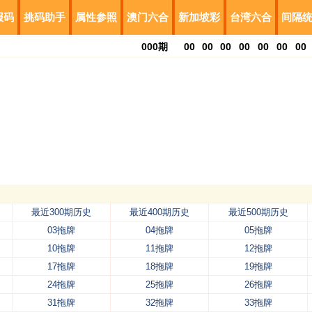
报码
挑码助手
属性参照
澳门六合
新加坡彩
台湾六合
间隔
000
期
00
00
00
00
00
00
00
最近300期历史
最近400期历史
最近500期历史
03拖牌
04拖牌
05拖牌
10拖牌
11拖牌
12拖牌
17拖牌
18拖牌
19拖牌
24拖牌
25拖牌
26拖牌
31拖牌
32拖牌
33拖牌