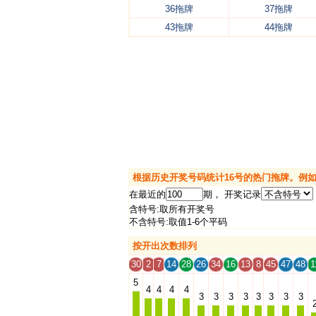
36拖牌
37拖牌
43拖牌
44拖牌
根据历史开奖号码统计16号的热门拖牌。例
在最近的
期， 开奖记录
含特号:取所有开奖号
不含特号:取值1-6个平码
按开出次数排列
30
2
7
14
28
26
34
16
13
8
45
47
48
1
5
4
4
4
4
3
3
3
3
3
3
3
3