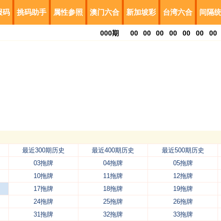
报码
挑码助手
属性参照
澳门六合
新加坡彩
台湾六合
间隔
000
期
00
00
00
00
00
00
00
最近300期历史
最近400期历史
最近500期历史
03拖牌
04拖牌
05拖牌
10拖牌
11拖牌
12拖牌
17拖牌
18拖牌
19拖牌
24拖牌
25拖牌
26拖牌
31拖牌
32拖牌
33拖牌