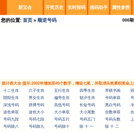
新宝会
开奖历史
实时报码
挑码助手
属性参照
您的位置:
首页
»
顺逆号码
000
期
统计表大全 提示:2002年增加至49个数字，增设七奖，并取消头奖累积奖金上
十二生肖
六子生肖
五行生肖
四季生肖
琴棋书画
阴阳生肖
男女生肖
偏旁生肖
朝夕生肖
号码单双
深浅号码
拼搏号码
高低号码
长短号码
黑白号码
波色单双
波色大小
大小单双
大小尾数
合数单双
号码九段
号码七段
号码五行
号码五门
号码头数
号码除八
号码除九
号码除十
除 十 一
除 十 二