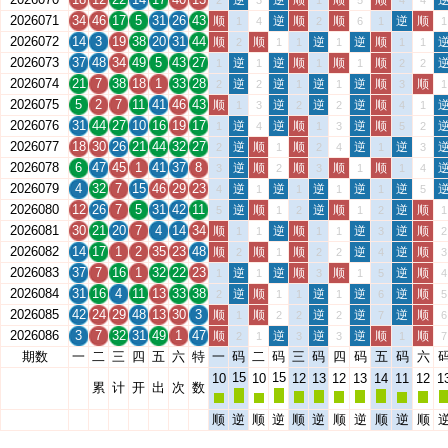
逆
逆
顺
顺
顺
2
3
1
5
4
4
2026071
34
46
17
5
31
26
43
顺
逆
顺
顺
逆
顺
1
4
2
6
1
1
2026072
14
3
19
38
20
31
44
顺
顺
逆
逆
顺
2
1
1
1
1
1
2026073
37
48
34
49
5
43
27
逆
逆
顺
顺
顺
1
1
1
1
2
2
2026074
21
7
38
18
1
33
28
逆
逆
逆
逆
顺
顺
2
2
1
1
3
1
2026075
5
2
7
11
41
46
43
顺
逆
逆
逆
顺
1
3
2
2
4
1
2026076
31
44
27
10
16
19
17
逆
逆
顺
逆
顺
1
4
1
3
5
2
2026077
18
30
26
21
44
32
27
逆
顺
顺
逆
逆
2
1
2
4
1
3
2026078
6
47
45
1
41
37
8
逆
顺
顺
顺
顺
3
2
3
1
1
4
2026079
4
32
7
15
46
29
23
逆
逆
逆
逆
逆
4
1
1
1
1
5
2026080
12
26
7
5
31
42
11
逆
顺
逆
顺
逆
顺
5
1
2
1
2
1
2026081
30
21
20
7
4
14
34
顺
逆
顺
逆
逆
顺
1
1
1
1
3
2
2026082
14
17
1
2
35
23
48
顺
顺
顺
逆
逆
顺
2
1
2
2
4
3
2026083
37
7
16
1
32
22
23
逆
逆
顺
顺
逆
顺
1
1
3
1
5
4
2026084
31
16
4
11
13
33
38
逆
顺
逆
逆
逆
顺
2
1
1
1
6
5
2026085
42
24
29
48
13
30
3
顺
顺
逆
逆
逆
顺
1
2
2
2
7
6
2026086
3
7
32
31
49
1
47
顺
逆
逆
逆
顺
顺
2
1
3
3
1
7
期数
一
二
三
四
五
六
特
一
码
二
码
三
码
四
码
五
码
六
15
15
10
10
12
13
12
13
14
11
12
1
累
计
开
出
次
数
顺
逆
顺
逆
顺
逆
顺
逆
顺
逆
顺