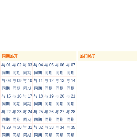
同期热开
热门帖子
与 01
与 02
与 03
与 04
与 05
与 06
与 07
同期
同期
同期
同期
同期
同期
同期
与 08
与 09
与 10
与 11
与 12
与 13
与 14
同期
同期
同期
同期
同期
同期
同期
与 15
与 16
与 17
与 18
与 19
与 20
与 21
同期
同期
同期
同期
同期
同期
同期
与 22
与 23
与 24
与 25
与 26
与 27
与 28
同期
同期
同期
同期
同期
同期
同期
与 29
与 30
与 31
与 32
与 33
与 34
与 35
同期
同期
同期
同期
同期
同期
同期