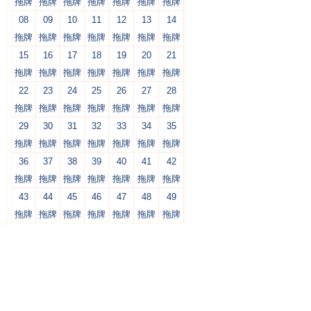
拖牌
拖牌
拖牌
拖牌
拖牌
拖牌
拖牌
08
09
10
11
12
13
14
拖牌
拖牌
拖牌
拖牌
拖牌
拖牌
拖牌
15
16
17
18
19
20
21
拖牌
拖牌
拖牌
拖牌
拖牌
拖牌
拖牌
22
23
24
25
26
27
28
拖牌
拖牌
拖牌
拖牌
拖牌
拖牌
拖牌
29
30
31
32
33
34
35
拖牌
拖牌
拖牌
拖牌
拖牌
拖牌
拖牌
36
37
38
39
40
41
42
拖牌
拖牌
拖牌
拖牌
拖牌
拖牌
拖牌
43
44
45
46
47
48
49
拖牌
拖牌
拖牌
拖牌
拖牌
拖牌
拖牌