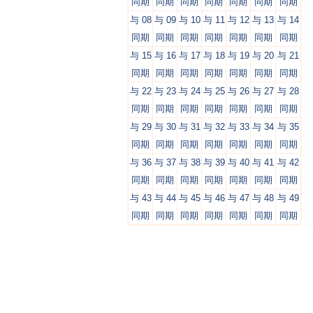
同期
同期
同期
同期
同期
同期
同期
与 08
与 09
与 10
与 11
与 12
与 13
与 14
同期
同期
同期
同期
同期
同期
同期
与 15
与 16
与 17
与 18
与 19
与 20
与 21
同期
同期
同期
同期
同期
同期
同期
与 22
与 23
与 24
与 25
与 26
与 27
与 28
同期
同期
同期
同期
同期
同期
同期
与 29
与 30
与 31
与 32
与 33
与 34
与 35
同期
同期
同期
同期
同期
同期
同期
与 36
与 37
与 38
与 39
与 40
与 41
与 42
同期
同期
同期
同期
同期
同期
同期
与 43
与 44
与 45
与 46
与 47
与 48
与 49
同期
同期
同期
同期
同期
同期
同期