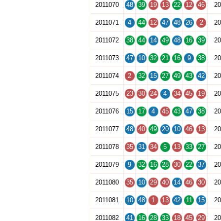
2011070
48
39
19
13
22
12
46
20
2011071
4
44
12
47
48
26
2
20
2011072
38
44
14
49
48
16
39
20
2011073
47
10
32
21
16
9
38
20
2011074
2
32
15
27
49
43
42
20
2011075
23
30
24
4
34
45
19
20
2011076
15
17
4
45
43
47
38
20
2011077
48
40
49
20
10
46
13
20
2011078
35
31
34
5
13
33
27
20
2011079
9
32
16
28
30
22
37
20
2011080
35
10
29
40
14
46
30
20
2011081
10
48
1
13
42
11
15
20
2011082
41
16
28
33
18
45
29
20