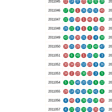
2011045
12
14
37
23
39
32
28
20
2011046
17
16
1
36
26
31
45
20
2011047
22
20
18
1
46
8
28
20
2011048
26
22
9
1
6
10
35
20
2011049
43
26
30
31
2
4
38
20
2011050
30
25
29
15
11
49
47
20
2011051
30
6
49
1
15
33
3
20
2011052
30
34
23
10
29
9
36
20
2011053
34
2
23
38
13
3
5
20
2011054
5
32
48
20
15
6
22
20
2011055
29
14
26
10
39
41
6
20
2011056
4
45
9
39
25
28
30
20
2011057
4
22
15
33
10
35
48
20