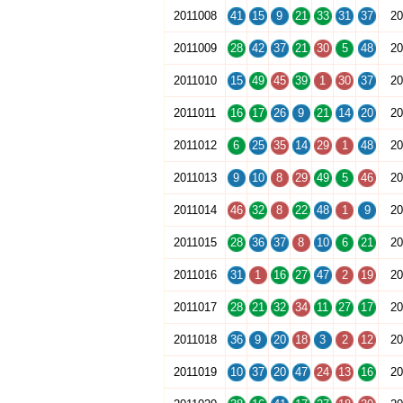
2011008
41
15
9
21
33
31
37
20
2011009
28
42
37
21
30
5
48
20
2011010
15
49
45
39
1
30
37
20
2011011
16
17
26
9
21
14
20
20
2011012
6
25
35
14
29
1
48
20
2011013
9
10
8
29
49
5
46
20
2011014
46
32
8
22
48
1
9
20
2011015
28
36
37
8
10
6
21
20
2011016
31
1
16
27
47
2
19
20
2011017
28
21
32
34
11
27
17
20
2011018
36
9
20
18
3
2
12
20
2011019
10
37
20
47
24
13
16
20