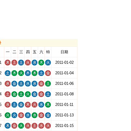
录
一
二
三
四
五
六
特
日期
1
木
土
土
火
水
木
火
2011-01-02
2
土
木
火
木
木
土
金
2011-01-04
3
水
金
土
水
水
金
土
2011-01-06
4
土
金
土
火
金
金
土
2011-01-08
5
水
土
金
木
火
水
木
2011-01-11
6
火
火
金
水
水
金
金
2011-01-13
7
木
金
火
火
土
水
火
2011-01-15