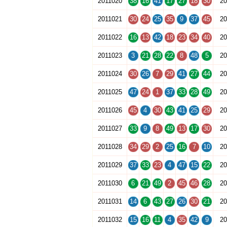
2011020
38
16
41
17
27
18
30
20
2011021
30
24
25
35
9
37
45
20
2011022
16
13
42
18
23
34
40
20
2011023
3
21
28
22
8
48
5
20
2011024
30
26
7
29
41
27
44
20
2011025
47
24
1
37
33
28
49
20
2011026
45
4
30
43
41
25
29
20
2011027
33
9
8
49
13
17
30
20
2011028
34
29
2
25
16
7
10
20
2011029
37
33
23
4
47
15
22
20
2011030
6
21
49
2
45
46
28
20
2011031
14
6
43
27
26
30
21
20
2011032
15
16
11
4
35
42
9
20