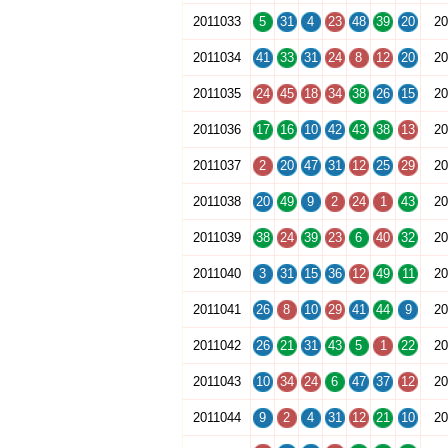
2011033
5
31
4
23
48
39
20
20
2011034
41
33
31
24
8
12
20
20
2011035
24
45
18
34
38
26
15
20
2011036
17
16
10
42
43
38
13
20
2011037
2
20
47
31
12
25
29
20
2011038
20
49
9
2
24
1
43
20
2011039
38
24
39
23
6
40
32
20
2011040
3
31
15
36
12
49
11
20
2011041
26
8
10
29
41
44
9
20
2011042
26
21
31
43
5
1
22
20
2011043
10
34
24
6
47
37
12
20
2011044
9
2
4
31
12
21
10
20