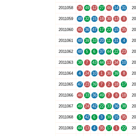
2011058
35
49
12
27
46
14
31
20
2011059
48
32
15
18
30
13
8
20
2011060
45
36
47
17
22
15
35
20
2011061
48
39
33
20
11
31
4
20
2011062
48
5
6
37
44
22
23
20
2011063
38
7
43
44
13
34
10
20
2011064
4
24
10
1
30
39
8
20
2011065
47
23
39
7
2
18
17
20
2011066
46
33
36
49
7
8
18
20
2011067
49
24
42
22
33
36
38
20
2011068
5
42
6
3
39
15
35
20
2011069
44
13
4
35
17
1
22
20