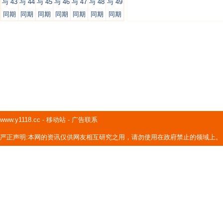
与 43
与 44
与 45
与 46
与 47
与 48
与 49
同期
同期
同期
同期
同期
同期
同期
www.y1118.cc
-
移动站
-
广告联系
严正声明:本网的资讯仅供网友相互研究之用，请勿使用在政府禁止的领域上。