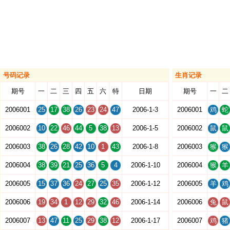
号码记录
生肖记录
期号
一
二
三
四
五
六
特
日期
期号
一
二
2006001
25
17
38
26
23
24
47
2006-1-3
2006001
鸡
蛇
2006002
10
22
46
44
5
38
13
2006-1-5
2006002
鼠
鼠
2006003
38
26
28
42
10
1
43
2006-1-8
2006003
猴
猴
2006004
38
39
21
25
36
5
4
2006-1-10
2006004
猴
羊
2006005
15
37
36
24
27
25
35
2006-1-12
2006005
羊
鸡
2006006
19
34
1
12
29
32
46
2006-1-14
2006006
兔
鼠
2006007
13
47
11
25
29
38
12
2006-1-17
2006007
鸡
猪