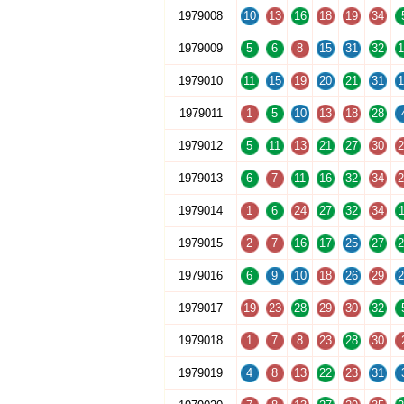
1979008
10
13
16
18
19
34
1979009
5
6
8
15
31
32
1
1979010
11
15
19
20
21
31
1
1979011
1
5
10
13
18
28
1979012
5
11
13
21
27
30
2
1979013
6
7
11
16
32
34
2
1979014
1
6
24
27
32
34
1
1979015
2
7
16
17
25
27
2
1979016
6
9
10
18
26
29
2
1979017
19
23
28
29
30
32
1979018
1
7
8
23
28
30
1979019
4
8
13
22
23
31