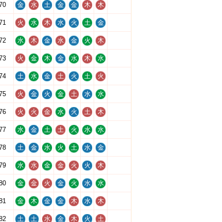
70
金
水
土
金
金
木
木
71
火
水
木
水
火
土
金
72
水
木
金
水
金
火
木
73
火
金
木
金
水
木
水
74
土
水
金
土
火
土
火
75
火
金
火
金
土
水
水
76
火
火
金
水
火
土
木
77
水
金
土
土
火
水
水
78
土
金
水
火
土
水
金
79
水
水
金
金
火
火
木
80
金
金
火
金
火
水
水
81
金
木
金
金
木
水
木
82
土
土
水
金
木
火
土