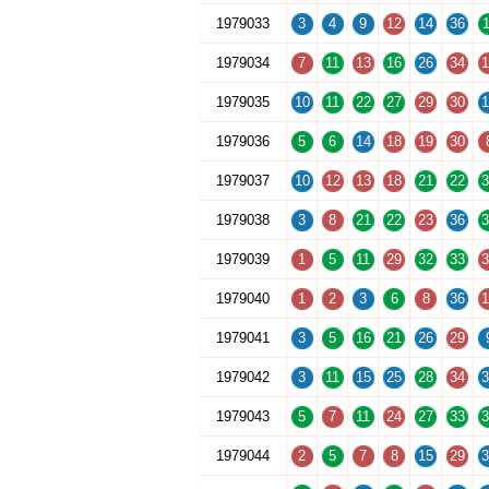
1979033
3
4
9
12
14
36
1
1979034
7
11
13
16
26
34
1
1979035
10
11
22
27
29
30
1
1979036
5
6
14
18
19
30
1979037
10
12
13
18
21
22
3
1979038
3
8
21
22
23
36
3
1979039
1
5
11
29
32
33
3
1979040
1
2
3
6
8
36
1
1979041
3
5
16
21
26
29
1979042
3
11
15
25
28
34
3
1979043
5
7
11
24
27
33
3
1979044
2
5
7
8
15
29
3