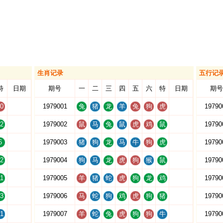
生肖记录
五行记
特
日期
期号
一
二
三
四
五
六
特
日期
期号
0
1979001
兔
猪
龙
羊
兔
狗
虎
19790
2
1979002
鼠
马
兔
鼠
虎
鸡
鼠
19790
6
1979003
猪
狗
龙
马
牛
狗
虎
19790
2
1979004
狗
马
龙
虎
狗
猴
鼠
19790
1
1979005
羊
猪
蛇
虎
狗
龙
鸡
19790
3
1979006
马
蛇
狗
鸡
虎
狗
猪
19790
1
1979007
羊
蛇
兔
虎
狗
狗
牛
19790