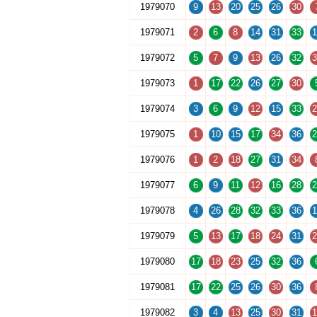
1979070
9
13
20
25
26
30
1979071
2
6
8
14
31
33
1
1979072
5
7
9
13
26
32
3
1979073
1
17
22
26
27
30
1979074
3
6
9
12
15
33
2
1979075
1
10
15
17
34
36
2
1979076
1
2
18
27
31
34
1979077
6
9
11
12
16
28
2
1979078
4
26
28
32
33
36
1
1979079
5
13
17
18
24
31
2
1979080
17
18
23
25
32
36
1979081
17
22
25
26
30
36
1979082
3
4
13
25
30
31
1