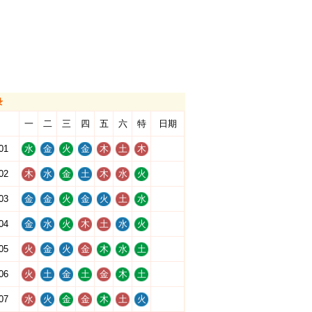
录
一
二
三
四
五
六
特
日期
01
水
金
火
金
木
土
木
02
木
水
金
土
木
水
火
03
金
金
火
金
火
土
水
04
金
水
火
木
土
水
火
05
火
金
火
金
木
水
土
06
火
土
金
土
金
木
土
07
水
火
金
金
木
土
火