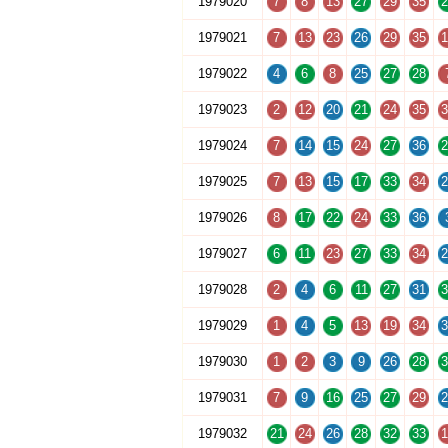
1979020
7
8
13
27
29
35
2
1979021
7
13
23
26
29
35
1
1979022
4
6
8
25
27
28
1979023
2
12
20
21
24
35
3
1979024
7
14
15
24
27
36
2
1979025
7
13
15
17
33
34
2
1979026
8
17
22
24
33
36
1979027
6
11
23
27
33
34
2
1979028
2
4
6
11
27
31
3
1979029
1
4
5
13
19
34
3
1979030
1
2
3
9
26
28
3
1979031
7
9
16
25
27
29
2
1979032
21
24
26
28
32
33
1