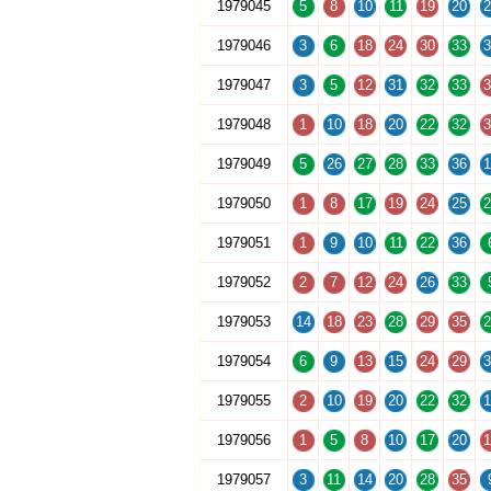
1979045
5
8
10
11
19
20
2
1979046
3
6
18
24
30
33
3
1979047
3
5
12
31
32
33
3
1979048
1
10
18
20
22
32
3
1979049
5
26
27
28
33
36
1
1979050
1
8
17
19
24
25
2
1979051
1
9
10
11
22
36
1979052
2
7
12
24
26
33
1979053
14
18
23
28
29
35
2
1979054
6
9
13
15
24
29
3
1979055
2
10
19
20
22
32
1
1979056
1
5
8
10
17
20
1
1979057
3
11
14
20
28
35