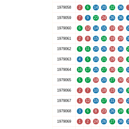
1979058
2
6
14
20
22
36
1979059
7
9
22
24
26
36
1979060
6
12
14
15
19
34
2
1979061
2
8
15
16
19
29
3
1979062
5
11
20
26
34
36
2
1979063
4
5
20
21
29
35
1
1979064
16
17
25
27
30
33
1
1979065
5
17
19
20
27
30
2
1979066
2
7
10
18
23
36
3
1979067
1
12
15
17
31
34
2
1979068
3
6
8
23
26
28
1979069
1
2
24
26
27
36
2