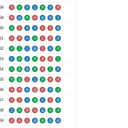
58
火
水
水
土
木
水
木
59
木
金
木
火
金
水
土
60
水
土
水
火
土
土
金
61
火
木
火
火
土
木
水
62
水
土
土
金
土
水
水
63
土
水
土
木
木
水
土
64
火
金
金
水
木
土
水
65
水
金
土
土
水
木
火
66
火
木
金
金
火
水
火
67
火
土
火
金
火
土
金
68
土
水
木
火
金
水
水
69
火
火
火
金
水
水
金