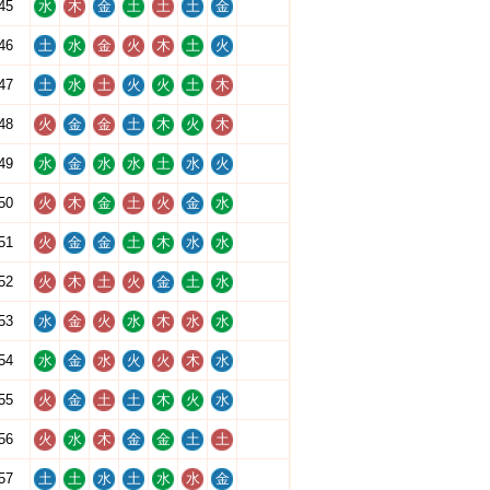
45
水
木
金
土
土
土
金
46
土
水
金
火
木
土
火
47
土
水
土
火
火
土
木
48
火
金
金
土
木
火
木
49
水
金
水
水
土
水
火
50
火
木
金
土
火
金
水
51
火
金
金
土
木
水
水
52
火
木
土
火
金
土
水
53
水
金
火
水
木
水
水
54
水
金
水
火
火
木
水
55
火
金
土
土
木
火
水
56
火
水
木
金
金
土
土
57
土
土
水
土
水
水
金