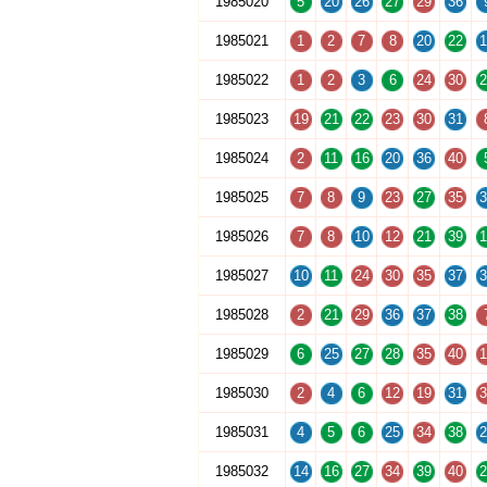
1985020
5
20
26
27
29
36
1985021
1
2
7
8
20
22
1
1985022
1
2
3
6
24
30
2
1985023
19
21
22
23
30
31
1985024
2
11
16
20
36
40
1985025
7
8
9
23
27
35
3
1985026
7
8
10
12
21
39
1
1985027
10
11
24
30
35
37
3
1985028
2
21
29
36
37
38
1985029
6
25
27
28
35
40
1
1985030
2
4
6
12
19
31
3
1985031
4
5
6
25
34
38
2
1985032
14
16
27
34
39
40
2