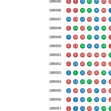
1985045
1
7
14
16
20
23
1
1985046
2
7
16
33
36
40
1985047
10
13
14
18
26
29
3
1985048
1
16
19
28
31
38
2
1985049
9
19
24
33
36
38
1985050
8
13
16
31
36
38
1985051
7
8
23
29
34
40
2
1985052
2
15
19
28
29
40
2
1985053
3
6
10
24
30
38
3
1985054
8
14
16
21
23
31
1
1985055
10
24
26
29
37
40
3
1985056
2
3
15
27
31
36
1
1985057
1
3
15
19
26
38
2