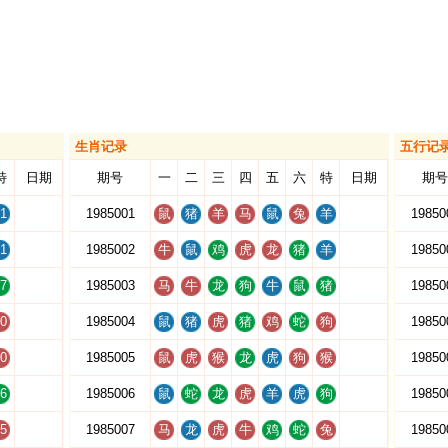
生肖记录
五行记
特
日期
期号
一
二
三
四
五
六
特
日期
期号
1
1985001
鼠
猪
羊
马
鼠
兔
羊
19850
1
1985002
牛
鼠
鸡
虎
龙
猪
羊
19850
7
1985003
马
牛
龙
狗
牛
鼠
猪
19850
0
1985004
鼠
猪
虎
猪
鸡
蛇
狗
19850
0
1985005
鼠
虎
猴
龙
虎
狗
猴
19850
6
1985006
鼠
蛇
龙
虎
羊
虎
狗
19850
5
1985007
马
龙
虎
牛
鸡
蛇
兔
19850