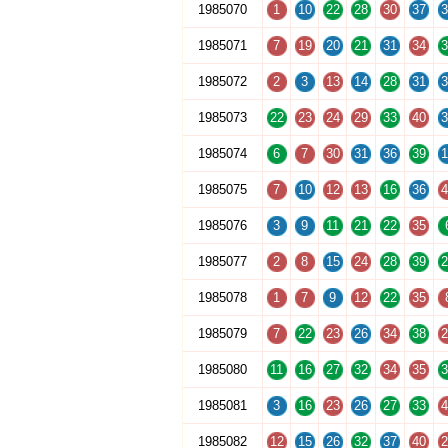
1985070
1
10
22
28
30
37
3
1985071
7
19
20
21
31
34
3
1985072
2
3
13
14
28
31
3
1985073
22
23
24
29
33
40
3
1985074
6
7
30
31
36
39
1
1985075
7
10
12
13
16
36
4
1985076
3
9
11
21
22
35
1985077
2
8
15
24
28
39
2
1985078
1
7
9
12
22
35
1985079
7
22
23
26
34
38
2
1985080
11
16
27
32
34
35
3
1985081
3
16
23
26
27
33
4
1985082
12
15
26
32
37
40
2