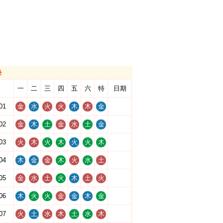
录
一
二
三
四
五
六
特
日期
01
金
水
火
火
木
木
金
02
金
木
土
金
水
土
金
03
火
木
火
木
火
火
木
04
木
金
金
木
火
水
土
05
金
水
土
火
木
土
火
06
木
火
火
金
金
木
金
07
火
土
水
木
土
水
木