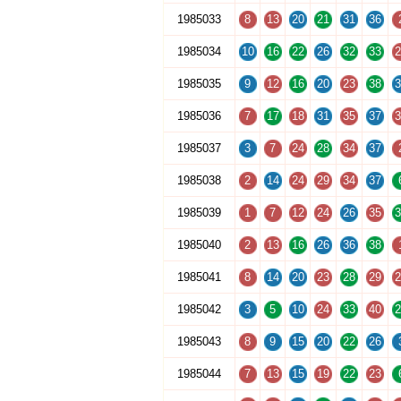
1985033
8
13
20
21
31
36
1985034
10
16
22
26
32
33
2
1985035
9
12
16
20
23
38
3
1985036
7
17
18
31
35
37
3
1985037
3
7
24
28
34
37
1985038
2
14
24
29
34
37
1985039
1
7
12
24
26
35
3
1985040
2
13
16
26
36
38
1985041
8
14
20
23
28
29
2
1985042
3
5
10
24
33
40
2
1985043
8
9
15
20
22
26
1985044
7
13
15
19
22
23