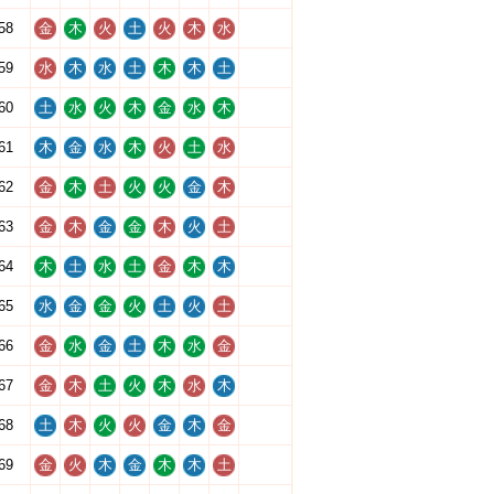
58
金
木
火
土
火
木
水
59
水
木
水
土
木
木
土
60
土
水
火
木
金
水
木
61
木
金
水
木
火
土
水
62
金
木
土
火
火
金
木
63
金
木
金
金
木
火
土
64
木
土
水
土
金
木
木
65
水
金
金
火
土
火
土
66
金
水
金
土
木
水
金
67
金
木
土
火
木
水
木
68
土
木
火
火
金
木
金
69
金
火
木
金
木
木
土