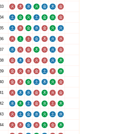
33
火
木
水
火
金
木
金
34
土
金
火
土
金
水
金
35
土
水
金
水
金
火
火
36
火
土
土
金
木
火
水
37
水
火
金
木
水
火
金
38
金
木
金
火
水
火
木
39
金
火
水
金
土
木
水
40
金
木
金
土
木
火
金
41
火
木
水
金
木
火
金
42
水
木
土
金
水
土
木
43
火
土
金
水
火
土
水
44
火
木
金
水
火
金
木