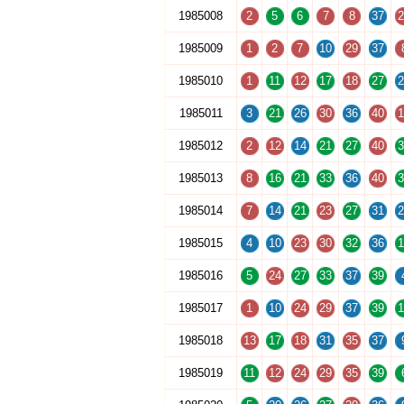
1985008
2
5
6
7
8
37
2
1985009
1
2
7
10
29
37
1985010
1
11
12
17
18
27
2
1985011
3
21
26
30
36
40
1
1985012
2
12
14
21
27
40
3
1985013
8
16
21
33
36
40
3
1985014
7
14
21
23
27
31
2
1985015
4
10
23
30
32
36
1
1985016
5
24
27
33
37
39
1985017
1
10
24
29
37
39
1
1985018
13
17
18
31
35
37
1985019
11
12
24
29
35
39