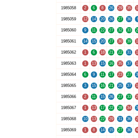
1985058
2
6
8
26
29
35
1
1985059
12
14
20
26
27
36
1985060
9
11
22
27
32
33
2
1985061
14
15
20
27
30
39
1
1985062
1
6
18
21
22
31
1
1985063
1
13
15
16
35
37
1
1985064
6
9
11
17
23
27
3
1985065
3
15
16
21
25
37
1
1985066
2
11
15
26
27
33
2
1985067
1
13
17
22
28
34
3
1985068
10
13
22
29
31
36
2
1985069
1
8
14
15
27
36
4