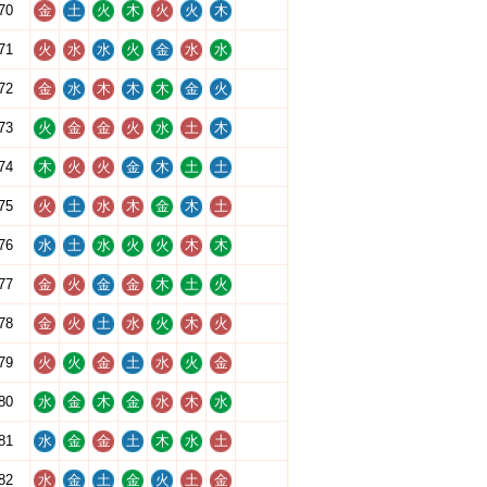
70
金
土
火
木
火
火
木
71
火
水
水
火
金
水
水
72
金
水
木
木
木
金
火
73
火
金
金
火
水
土
木
74
木
火
火
金
木
土
土
75
火
土
水
木
金
木
土
76
水
土
水
火
火
木
木
77
金
火
金
金
木
土
火
78
金
火
土
水
火
木
火
79
火
火
金
土
水
火
金
80
水
金
木
金
水
木
水
81
水
金
金
土
木
水
土
82
水
金
土
金
火
土
金