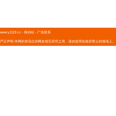
www.y1118.cc
-
移动站
-
广告联系
严正声明:本网的资讯仅供网友相互研究之用，请勿使用在政府禁止的领域上。