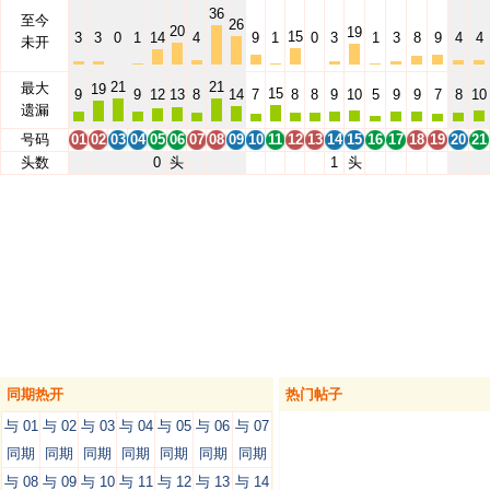
36
至今
26
20
19
15
3
3
0
1
14
4
9
1
0
3
1
3
8
9
4
4
未开
21
21
最大
19
15
9
9
12
13
8
14
7
8
8
9
10
5
9
9
7
8
10
遗漏
号码
01
02
03
04
05
06
07
08
09
10
11
12
13
14
15
16
17
18
19
20
21
头数
0
头
1
头
同期热开
热门帖子
与 01
与 02
与 03
与 04
与 05
与 06
与 07
同期
同期
同期
同期
同期
同期
同期
与 08
与 09
与 10
与 11
与 12
与 13
与 14