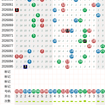
2026061
5
12
19
20
3
10
10
1
12
1
9
2
5
5
4
2
1
2
9
5
3
2026064
1
10
12
17
11
11
2
1
13
2
10
3
6
5
3
2
3
6
1
1
4
2026065
6
20
1
12
12
3
2
3
11
4
1
7
1
6
4
3
4
1
7
2
5
2026066
5
7
10
15
16
2
13
13
4
1
12
5
8
2
7
5
2
8
3
1
6
2026069
5
7
3
14
14
5
2
13
6
1
9
3
8
6
1
1
3
9
4
2
7
2026070
12
13
14
17
18
4
15
15
6
1
3
1
14
7
2
10
2
2
5
3
8
2026071
5
17
5
16
16
7
4
2
15
8
3
11
1
1
1
3
3
1
6
4
9
2026076
10
16
17
19
6
17
17
8
1
5
3
16
9
12
2
2
2
4
2
5
10
2026077
18
21
7
18
18
9
2
6
4
17
10
1
13
3
3
3
5
1
1
1
6
2026081
4
7
14
20
21
8
19
19
3
7
18
11
2
14
4
4
6
2
2
1
2
2026082
1
2
14
17
20
1
4
8
1
19
12
3
15
5
5
7
3
2
3
1
1
2026084
4
11
13
16
1
1
21
5
9
2
20
13
4
6
1
8
1
3
4
2
2
2026085
3
13
2
2
1
6
10
3
21
14
5
1
7
2
9
1
2
4
5
3
3
标记
01
02
03
04
05
06
07
08
09
10
11
12
13
14
15
16
17
18
19
20
21
标记
01
02
03
04
05
06
07
08
09
10
11
12
13
14
15
16
17
18
19
20
21
标记
01
02
03
04
05
06
07
08
09
10
11
12
13
14
15
16
17
18
19
20
21
标记
01
02
03
04
05
06
07
08
09
10
11
12
13
14
15
16
17
18
19
20
21
号码
01
02
03
04
05
06
07
08
09
10
11
12
13
14
15
16
17
18
19
20
21
开出
3
2
2
4
4
2
5
2
3
4
3
5
4
5
3
5
7
3
3
5
3
次数