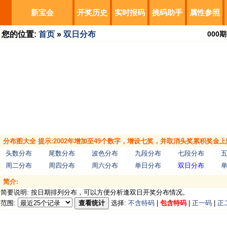
新宝会
开奖历史
实时报码
挑码助手
属性参照
您的位置:
首页
»
双日分布
000
期
分布图大全 提示:2002年增加至49个数字，增设七奖，并取消头奖累积奖金上
头数分布
尾数分布
波色分布
九段分布
七段分布
周二分布
周四分布
周六分布
单日分布
双日分布
简介:
简要说明: 按日期排列分布，可以方便分析逢双日开奖分布情况。
范围:
查看统计
选择:
不含特码
|
包含特码
|
正一码
|
正