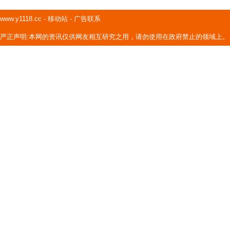
www.y1118.cc
-
移动站
-
广告联系
严正声明:本网的资讯仅供网友相互研究之用，请勿使用在政府禁止的领域上。