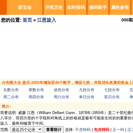
新宝会
开奖历史
实时报码
挑码助手
属性参照
您的位置:
首页
»
江恩旋入
000
期
分布图大全 提示:2002年增加至49个数字，增设七奖，并取消头奖累积奖金上
头数分布
尾数分布
波色分布
九段分布
七段分布
周二分布
周四分布
周六分布
单日分布
双日分布
简介:
简要说明: 威廉.江恩（William Delbert Gann，1878年-195
八等分，而四方形的十字线和对角线上的价格就是极有可能发生转折的重要价
旋入，最终49被置于中间。
范围:
查看统计
选择:
不含特码
|
包含特码
|
正一码
|
正