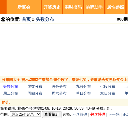
新宝会
开奖历史
实时报码
挑码助手
属性参照
您的位置:
首页
»
头数分布
000
期
分布图大全 提示:2002年增加至49个数字，增设七奖，并取消头奖累积奖金上
头数分布
尾数分布
波色分布
九段分布
七段分布
周二分布
周四分布
周六分布
单日分布
双日分布
简介:
简要说明: 将49个号码按01-09, 10-19, 20-29, 30-39, 40-49 分成五组。
范围:
查看统计
选择:
不含特码
|
包含特码
|
正一码
|
正