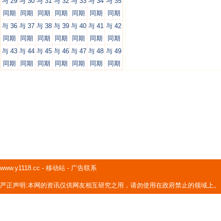
与 29
与 30
与 31
与 32
与 33
与 34
与 35
同期
同期
同期
同期
同期
同期
同期
与 36
与 37
与 38
与 39
与 40
与 41
与 42
同期
同期
同期
同期
同期
同期
同期
与 43
与 44
与 45
与 46
与 47
与 48
与 49
同期
同期
同期
同期
同期
同期
同期
www.y1118.cc
-
移动站
-
广告联系
严正声明:本网的资讯仅供网友相互研究之用，请勿使用在政府禁止的领域上。