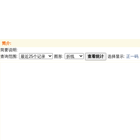
简介:
简要说明:
查询范围:
图形:
查看统计
选择显示:
正一码