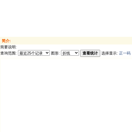
简介:
简要说明:
查询范围:
图形:
查看统计
选择显示:
正一码