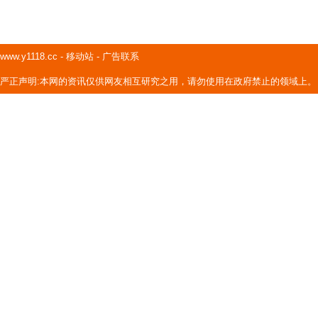
www.y1118.cc
-
移动站
-
广告联系
严正声明:本网的资讯仅供网友相互研究之用，请勿使用在政府禁止的领域上。