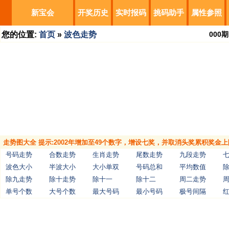
新宝会
开奖历史
实时报码
挑码助手
属性参照
您的位置:
首页
»
波色走势
000
期
走势图大全 提示:2002年增加至49个数字，增设七奖，并取消头奖累积奖金上
号码走势
合数走势
生肖走势
尾数走势
九段走势
波色大小
半波大小
大小单双
号码总和
平均数值
除九走势
除十走势
除十一
除十二
周二走势
单号个数
大号个数
最大号码
最小号码
极号间隔