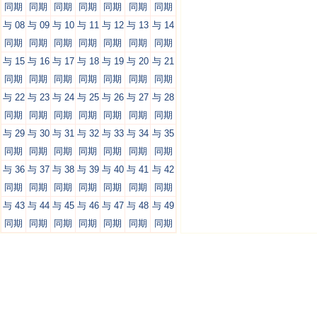
同期
同期
同期
同期
同期
同期
同期
与 08
与 09
与 10
与 11
与 12
与 13
与 14
同期
同期
同期
同期
同期
同期
同期
与 15
与 16
与 17
与 18
与 19
与 20
与 21
同期
同期
同期
同期
同期
同期
同期
与 22
与 23
与 24
与 25
与 26
与 27
与 28
同期
同期
同期
同期
同期
同期
同期
与 29
与 30
与 31
与 32
与 33
与 34
与 35
同期
同期
同期
同期
同期
同期
同期
与 36
与 37
与 38
与 39
与 40
与 41
与 42
同期
同期
同期
同期
同期
同期
同期
与 43
与 44
与 45
与 46
与 47
与 48
与 49
同期
同期
同期
同期
同期
同期
同期