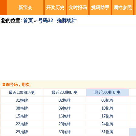
新宝会
开奖历史
实时报码
挑码助手
属性参照
您的位置:
首页
»
号码32 - 拖牌统计
查询号码，期次;
最近100期历史
最近200期历史
最近300期历史
01拖牌
02拖牌
03拖牌
08拖牌
09拖牌
10拖牌
15拖牌
16拖牌
17拖牌
22拖牌
23拖牌
24拖牌
29拖牌
30拖牌
31拖牌